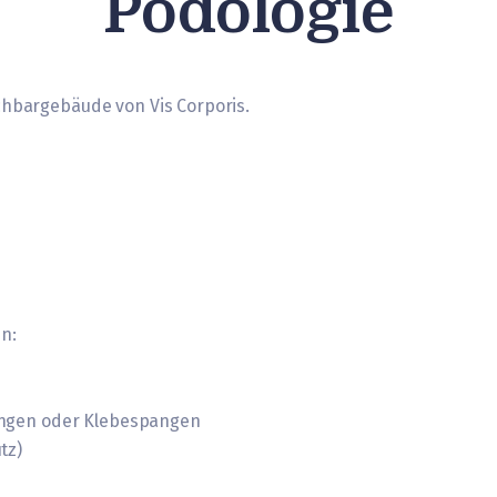
Podologie
chbargebäude von Vis Corporis.
n:
angen oder Klebespangen
tz)