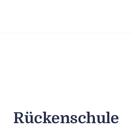
Home
Dres Jung
Therapeuten
Fitness / Wellness
Enthaarung
Trattoria
Kontakt
Rückenschule